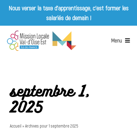
Nous verser la taxe d’apprentissage, c’est former les
salariés de demain !
Skip
to
Menu
content
Accueil
Qui sommes-nous ?
septembre 1,
Services
2025
Emplois & Entreprises
Accueil
»
Archives pour 1 septembre 2025
Appels d’offres