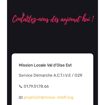
Contactez-nous dès aujourd’hui !
Mission Locale Val d’Oise Est
Service Démarche A.C.T.I.V.E / O2R
📞 01.79.51.78.66
📧
projeto2r@mlvoe-mlidf.org