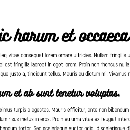
hic harum et occaeca
eo, vitae consequat lorem ornare ultricies. Nullam fringilla u
el est fringilla laoreet in eget lorem. Proin non rhoncus null
que justo a, tincidunt tellus. Mauris eu dictum mi. Vivamus no
um et ab sunt tenetur voluptas.
imus turpis a egestas. Mauris efficitur, ante non bibendum
ulum risus metus in eros. Proin eu urna vitae ex feugiat inte
bibendum tortor. Sed scelerisque auctor odio, id scelerisque 