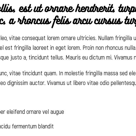
lis, est ut ornare hendrerit, tur
c, a rhoncus felis arcu cursus tur
eo, vitae consequat lorem ornare ultricies. Nullam fringilla u
el est fringilla laoreet in eget lorem. Proin non rhoncus null
que justo a, tincidunt tellus. Mauris eu dictum mi. Vivamus no
unc, vitae tincidunt quam. In molestie fringilla massa sed el
 leo dignissim auctor. Vivamus ut libero vitae odio pellentes
er eleifend ornare vel augue
incidu fermentum blandit