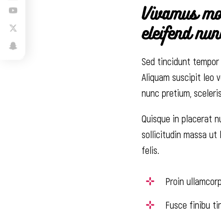
Vivamus mol
eleifend nun
Sed tincidunt tempor l
Aliquam suscipit leo v
nunc pretium, sceleris
Quisque in placerat n
sollicitudin massa ut
felis.
Proin ullamcorp
Fusce finibu t