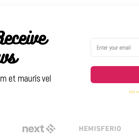
Receive
ws
um et mauris vel
Add n