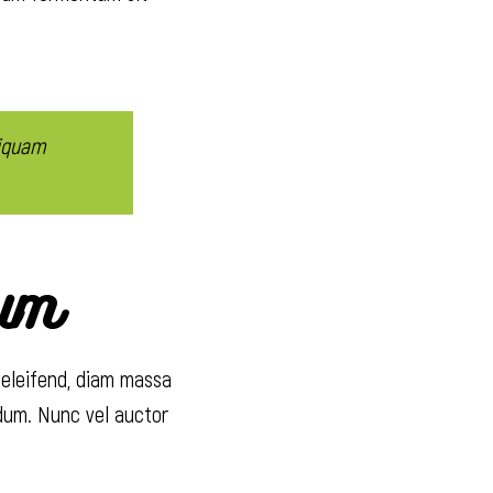
liquam
tum
 eleifend, diam massa
rdum. Nunc vel auctor