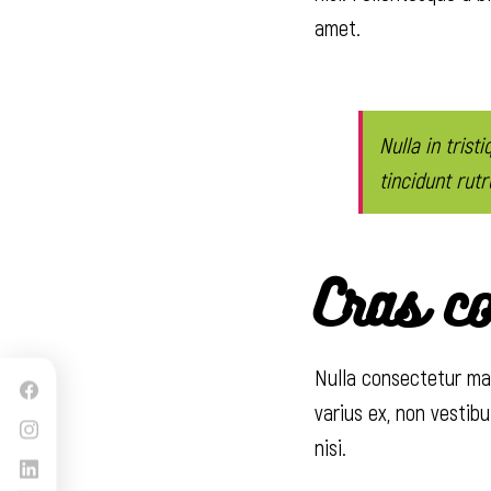
amet.
Nulla in trist
tincidunt rutr
Cras co
Nulla consectetur max
varius ex, non vestib
nisi.