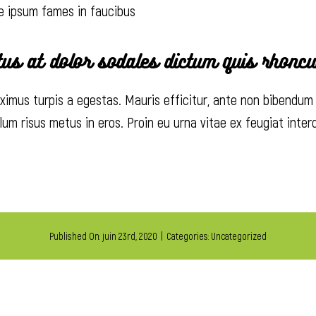
e ipsum fames in faucibus
us at dolor sodales dictum quis rhoncu
imus turpis a egestas. Mauris efficitur, ante non bibendum
ulum risus metus in eros. Proin eu urna vitae ex feugiat inte
Published On: juin 23rd, 2020
|
Categories:
Uncategorized