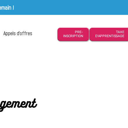
emain !
Appels d’offres
PRE-
TAXE
INSCRIPTION
D'APPRENTISSAGE
agement