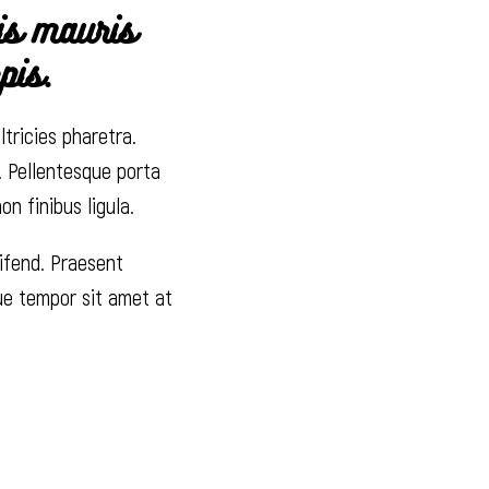
pis mauris
pis.
ltricies pharetra.
a. Pellentesque porta
n finibus ligula.
eifend. Praesent
que tempor sit amet at