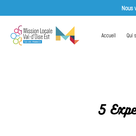
Nous v
Skip
to
Accueil
Qui
content
5 Expe