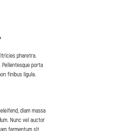
ltricies pharetra.
a. Pellentesque porta
n finibus ligula.
 eleifend, diam massa
rdum. Nunc vel auctor
diam fermentum sit