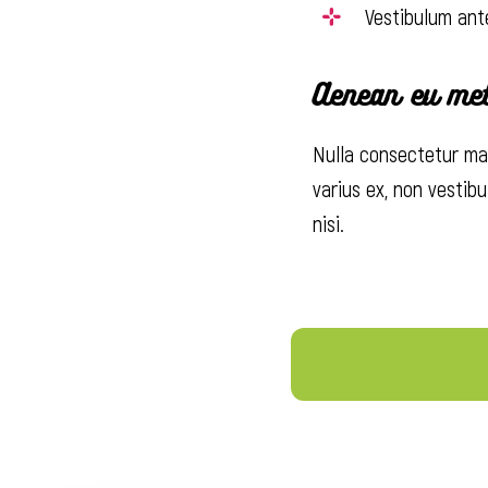
Vestibulum ant
Aenean eu met
Nulla consectetur max
varius ex, non vestib
nisi.