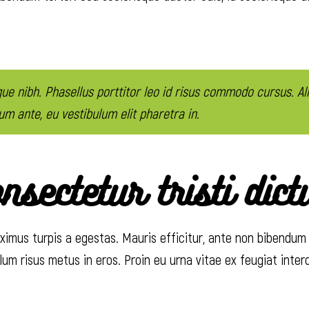
ique nibh. Phasellus porttitor leo id risus commodo cursus. A
um ante, eu vestibulum elit pharetra in.
nsectetur tristi dic
imus turpis a egestas. Mauris efficitur, ante non bibendum
ulum risus metus in eros. Proin eu urna vitae ex feugiat inte