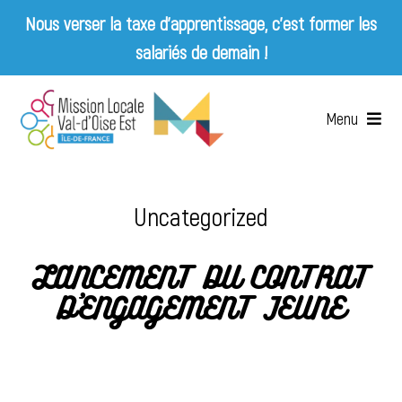
Nous verser la taxe d’apprentissage, c’est former les
salariés de demain !
Skip
to
Menu
content
Accueil
Uncategorized
Qui sommes-nous ?
LANCEMENT DU CONTRAT
Services
D’ENGAGEMENT JEUNE
Emplois & Entreprises
Appels d’offres