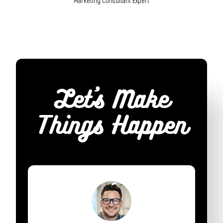
Marketing Consultant Expert
Let’s Make
Things Happen