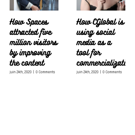
How Spaces
How CGlobal is
attracted five
using social
million visitors
media as a
by improving
tool for
the content
commercialization
juin 24th, 2020
|
0 Comments
juin 24th, 2020
|
0 Comments