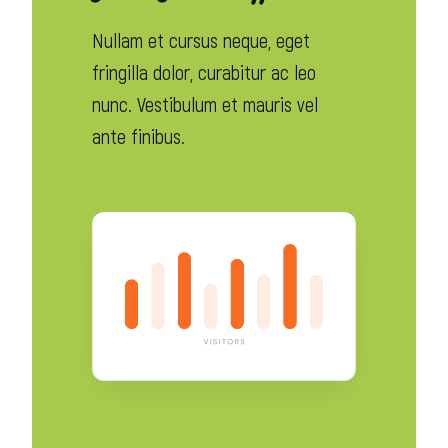
Nullam et cursus neque, eget
fringilla dolor, curabitur ac leo
nunc. Vestibulum et mauris vel
ante finibus.