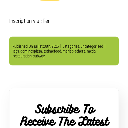
Inscription via :
lien
Published On: juillet 28th, 2023
|
Categories:
Uncategorized
|
Tags:
dominospizza
,
extimefood
,
marieblachere
,
mcdo
,
restauration
,
subway
Subscribe To
Receive The Latest