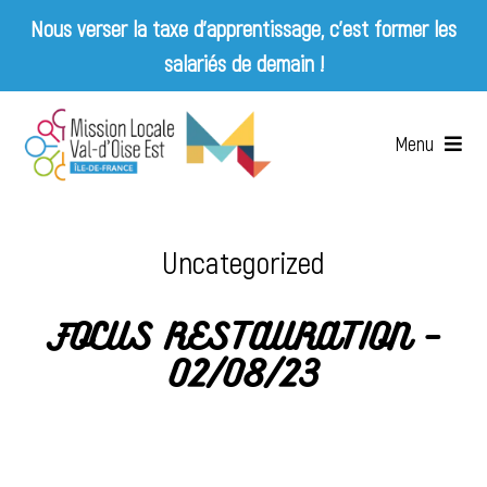
Nous verser la taxe d’apprentissage, c’est former les
salariés de demain !
Skip
to
Menu
content
Accueil
Uncategorized
Qui sommes-nous ?
FOCUS RESTAURATION –
Services
02/08/23
Emplois & Entreprises
Appels d’offres