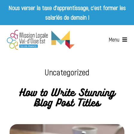
Nous verser la taxe d’apprentissage, c’est former les
salariés de demain !
Skip
to
Menu
content
Accueil
Uncategorized
Qui sommes-nous ?
How to Write Stunning
Services
Blog Post Titles
Emplois & Entreprises
Appels d’offres