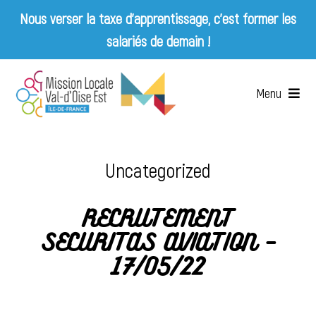
Nous verser la taxe d’apprentissage, c’est former les
salariés de demain !
Skip
to
Menu
content
Accueil
Uncategorized
Qui sommes-nous ?
RECRUTEMENT
Services
SECURITAS AVIATION –
17/05/22
Emplois & Entreprises
Appels d’offres