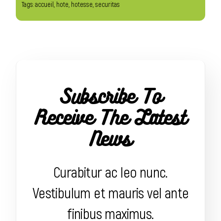
Tags:
accueil
,
hote
,
hotesse
,
securitas
Subscribe To
Receive The Latest
News
Curabitur ac leo nunc.
Vestibulum et mauris vel ante
finibus maximus.