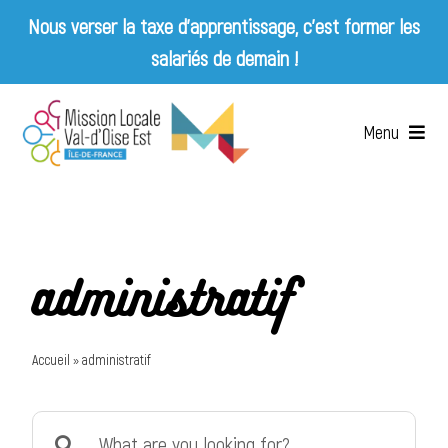
Nous verser la taxe d’apprentissage, c’est former les
salariés de demain !
Skip
to
Menu
content
Accueil
Qui sommes-nous ?
administratif
Services
Accueil
»
administratif
Emplois & Entreprises
Search
Appels d’offres