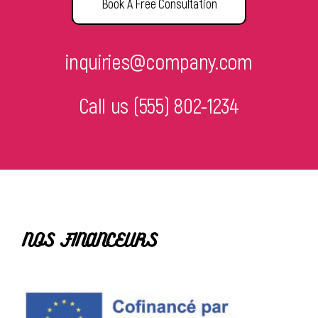
Book A Free Consultation
inquiries@company.com
Call us
(555) 802-1234
NOS FINANCEURS