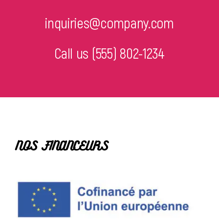
inquiries@company.com
Call us
(555) 802-1234
NOS FINANCEURS