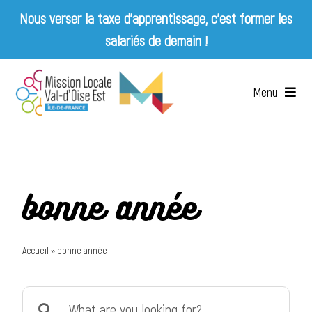
Nous verser la taxe d’apprentissage, c’est former les
salariés de demain !
Skip
to
Menu
content
Accueil
Qui sommes-nous ?
bonne année
Services
Accueil
»
bonne année
Emplois & Entreprises
Search
Appels d’offres