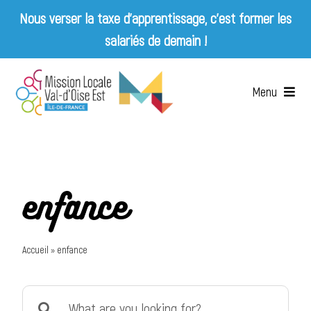
Nous verser la taxe d’apprentissage, c’est former les
salariés de demain !
Skip
to
Menu
content
Accueil
Qui sommes-nous ?
enfance
Services
Accueil
»
enfance
Emplois & Entreprises
Search
Appels d’offres