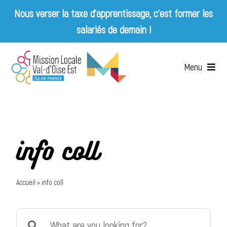
Nous verser la taxe d’apprentissage, c’est former les
salariés de demain !
Skip
to
Menu
content
Accueil
Qui sommes-nous ?
info coll
Services
Accueil
»
info coll
Emplois & Entreprises
Search
Appels d’offres