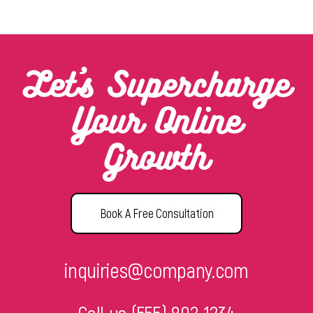
Let’s Supercharge
Your Online
Growth
Book A Free Consultation
inquiries@company.com