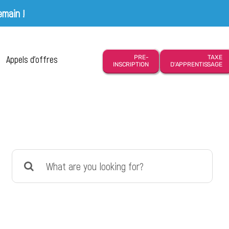
emain !
Appels d’offres
PRE-
TAXE
INSCRIPTION
D'APPRENTISSAGE
Search
for: