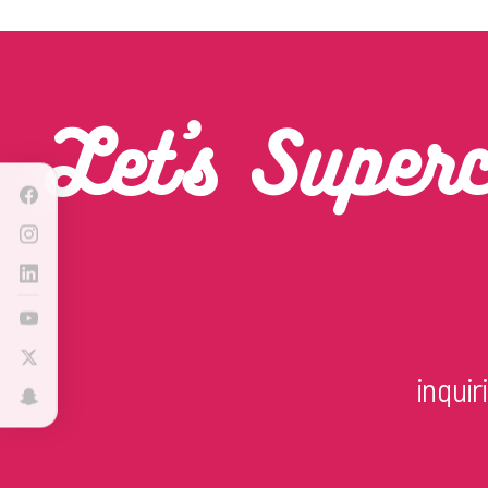
Let’s Super
inqui