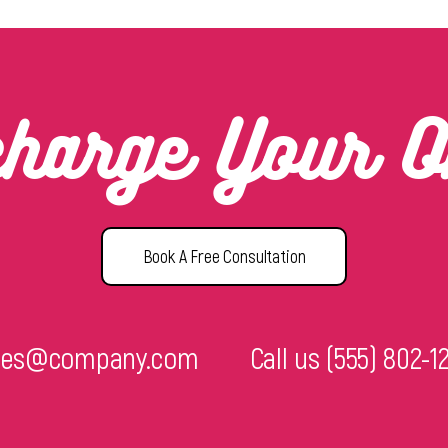
charge Your O
Book A Free Consultation
ries@company.com
Call us
(555) 802-1