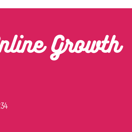
nline Growth
234