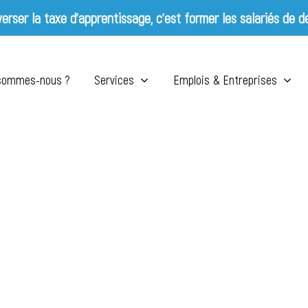
erser la taxe d’apprentissage, c’est former les salariés de d
 sommes-nous ?
Services
Emplois & Entreprises