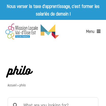
Nous verser la taxe d’apprentissage, c’est former les
salariés de demain !
Skip
to
Menu
content
Accueil
Qui sommes-nous ?
philo
Services
Accueil
»
philo
Emplois & Entreprises
Search
Appels d’offres