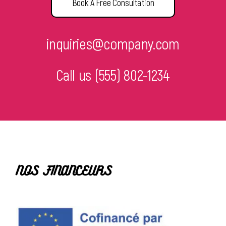
Book A Free Consultation
inquiries@company.com
Call us
(555) 802-1234
NOS FINANCEURS