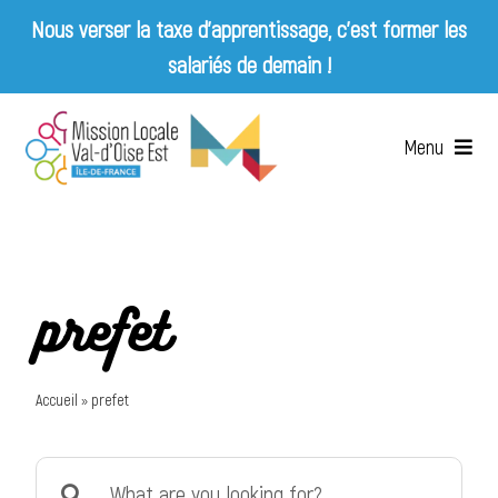
Nous verser la taxe d’apprentissage, c’est former les
salariés de demain !
Skip
to
Menu
content
Accueil
Qui sommes-nous ?
prefet
Services
Accueil
»
prefet
Emplois & Entreprises
Search
Appels d’offres