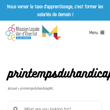
Nous verser la taxe d’apprentissage, c’est former les
salariés de demain !
Skip
to
Menu
content
Accueil
Qui sommes-nous ?
printempsduhandic
Services
Accueil
»
printempsduhandicapML
Emplois & Entreprises
Search
Appels d’offres