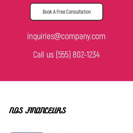
Book A Free Consultation
inquiries@company.com
Call us
(555) 802-1234
NOS FINANCEURS