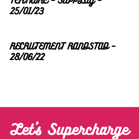
TERTIAIRE – SUPPLAY –
25/01/23
RECRUTEMENT RANDSTAD –
28/06/22
Let’s Supercharge