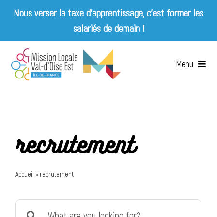
Nous verser la taxe d’apprentissage, c’est former les
salariés de demain !
Skip
to
Menu
content
Accueil
Qui sommes-nous ?
recrutement
Services
Accueil
»
recrutement
Emplois & Entreprises
Search
Appels d’offres