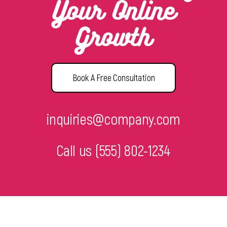
Your Online
Growth
Book A Free Consultation
inquiries@company.com
Call us
(555) 802-1234