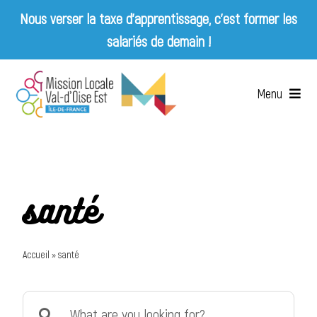
Nous verser la taxe d’apprentissage, c’est former les
salariés de demain !
Skip
to
Menu
content
Accueil
Qui sommes-nous ?
santé
Services
Accueil
»
santé
Emplois & Entreprises
Search
Appels d’offres