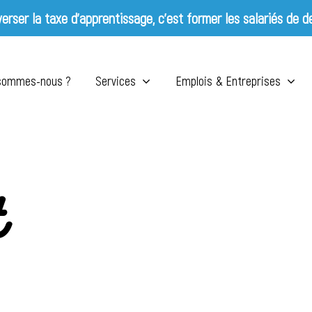
erser la taxe d’apprentissage, c’est former les salariés de d
 sommes-nous ?
Services
Emplois & Entreprises
t