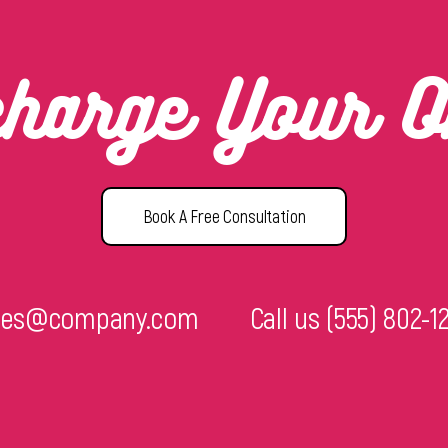
charge Your O
Book A Free Consultation
ries@company.com
Call us
(555) 802-1