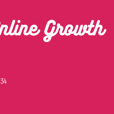
nline Growth
234