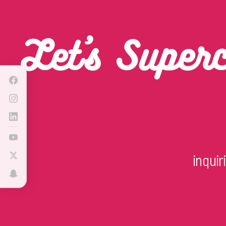
Let’s Super
inqui