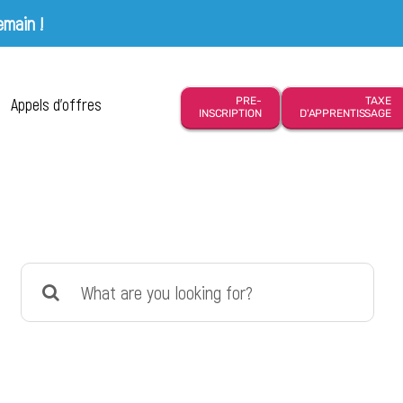
emain !
Appels d’offres
PRE-
TAXE
INSCRIPTION
D'APPRENTISSAGE
Search
for: