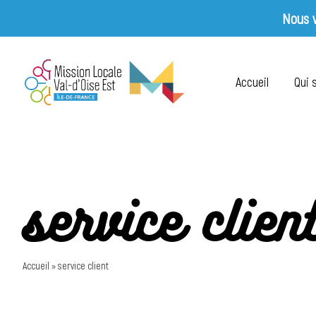
Nous v
Skip
to
Accueil
Qui
content
service clien
Accueil
»
service client