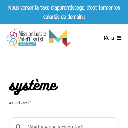
Nous verser la taxe d’apprentissage, c’est former les
salariés de demain !
Skip
to
Menu
content
Accueil
Qui sommes-nous ?
système
Services
Accueil
»
système
Emplois & Entreprises
Search
Appels d’offres